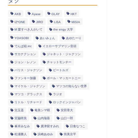
タグ
AKB
Ayase
GLAY
HKT
IZ*ONE
JIRO
LiSA
MISIA
M 愛すべき人がいて
the engy 大学
YOASOBI
あいみょん
あゆたーり
でんぱ組.inc
イエローサブマリン音頭
サカナクション
ジャネット・ジャクソン
ジョン・レノン
チャットモンチー
パリス・ジャクソン
ビートルズ
ファンキー加藤
ポール・マッカートニー
マイケル・ジャクソン
マツコの知らない世界
マツコ・デラックス
ラジオ
リトル・リチャード
ロックインジャパン
兒玉遥
奄美シマ唄
安田章大
宮脇咲良
山内瑞葵
山口一郎
峯岸みなみ
廣津留すみれ
日食なつこ
松浦勝人
浜崎あゆみ
筒美京平