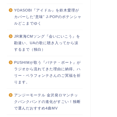
YOASOBI『アイドル』を鈴木愛理が
カバーした“意味” J-POPのポテンシャ
ルどこまでゆく
JR東海CMソング『会いにいこう』を
勘違い、UAの歌に聴き入ってから涙
するまで（独白）
PUSHIMが歌う『バナナ・ボート』が
ラジオから流れてきた理由に納得。ハ
リー・ベラフォンテさんのご冥福を祈
ります。
アンジーモーテル 金沢発ロマンチッ
クパンクバンドの進化がすごい！独断
で選んだおすすめ4曲MV