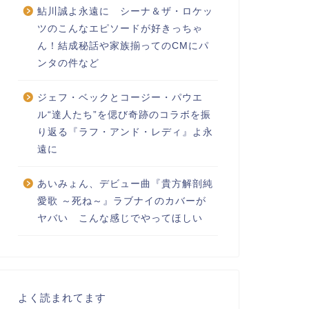
鮎川誠よ永遠に シーナ＆ザ・ロケッ
ツのこんなエピソードが好きっちゃ
ん！結成秘話や家族揃ってのCMにパ
ンタの件など
ジェフ・ベックとコージー・パウエ
ル“達人たち”を偲び奇跡のコラボを振
り返る『ラフ・アンド・レディ』よ永
遠に
あいみょん、デビュー曲『貴方解剖純
愛歌 ～死ね～』ラブナイのカバーが
ヤバい こんな感じでやってほしい
よく読まれてます