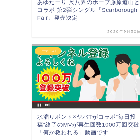
あゆたーり 尺八界のホープ藤原道山と
コラボ 第2弾シングル『Scarborough
Fair』発売決定
2020年9月30
アーティスト
水溜りボンド×ヤバTがコラボ“毎日投
稿”終了のMVが再生回数1000万回突破
「何か救われる」動画です