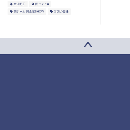
金沢明子
関ジャニ∞
関ジャム 完全燃SHOW
音楽の趣味