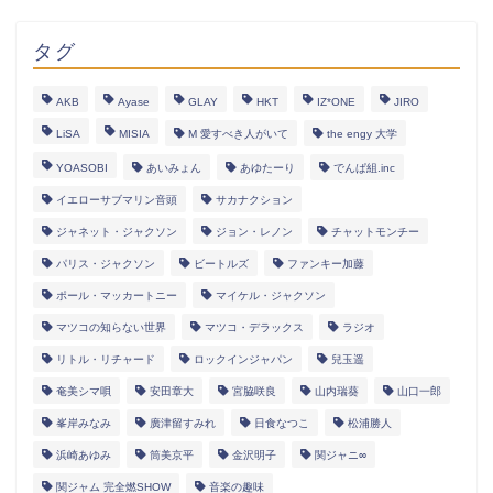
タグ
AKB
Ayase
GLAY
HKT
IZ*ONE
JIRO
LiSA
MISIA
M 愛すべき人がいて
the engy 大学
YOASOBI
あいみょん
あゆたーり
でんぱ組.inc
イエローサブマリン音頭
サカナクション
ジャネット・ジャクソン
ジョン・レノン
チャットモンチー
パリス・ジャクソン
ビートルズ
ファンキー加藤
ポール・マッカートニー
マイケル・ジャクソン
マツコの知らない世界
マツコ・デラックス
ラジオ
リトル・リチャード
ロックインジャパン
兒玉遥
奄美シマ唄
安田章大
宮脇咲良
山内瑞葵
山口一郎
峯岸みなみ
廣津留すみれ
日食なつこ
松浦勝人
浜崎あゆみ
筒美京平
金沢明子
関ジャニ∞
関ジャム 完全燃SHOW
音楽の趣味