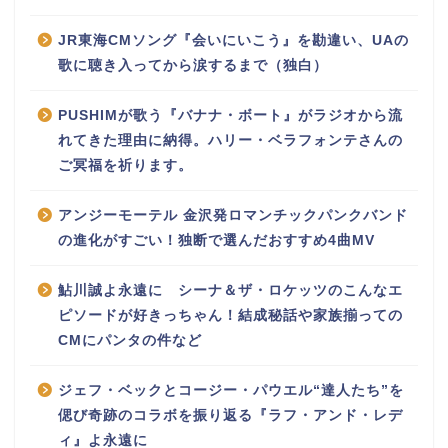
JR東海CMソング『会いにいこう』を勘違い、UAの
歌に聴き入ってから涙するまで（独白）
PUSHIMが歌う『バナナ・ボート』がラジオから流
れてきた理由に納得。ハリー・ベラフォンテさんの
ご冥福を祈ります。
アンジーモーテル 金沢発ロマンチックパンクバンド
の進化がすごい！独断で選んだおすすめ4曲MV
鮎川誠よ永遠に シーナ＆ザ・ロケッツのこんなエ
ピソードが好きっちゃん！結成秘話や家族揃っての
CMにパンタの件など
ジェフ・ベックとコージー・パウエル“達人たち”を
偲び奇跡のコラボを振り返る『ラフ・アンド・レデ
ィ』よ永遠に