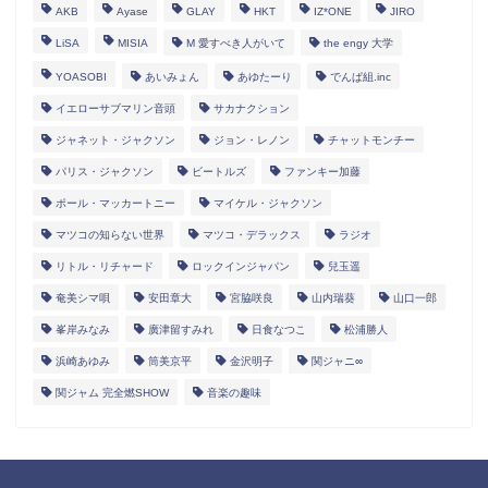
AKB
Ayase
GLAY
HKT
IZ*ONE
JIRO
LiSA
MISIA
M 愛すべき人がいて
the engy 大学
YOASOBI
あいみょん
あゆたーり
でんぱ組.inc
イエローサブマリン音頭
サカナクション
ジャネット・ジャクソン
ジョン・レノン
チャットモンチー
パリス・ジャクソン
ビートルズ
ファンキー加藤
ポール・マッカートニー
マイケル・ジャクソン
マツコの知らない世界
マツコ・デラックス
ラジオ
リトル・リチャード
ロックインジャパン
兒玉遥
奄美シマ唄
安田章大
宮脇咲良
山内瑞葵
山口一郎
峯岸みなみ
廣津留すみれ
日食なつこ
松浦勝人
浜崎あゆみ
筒美京平
金沢明子
関ジャニ∞
関ジャム 完全燃SHOW
音楽の趣味