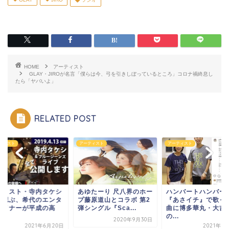
HOME
アーティスト
GLAY・JIROが名言「僕らは今、弓を引きしぼっているところ」コロナ禍終息し
たら「ヤバいよ」
RELATED POST
ティスト
アーティスト
アーティスト
タリスト・寺内タケシ
ハンバートハンバー
あゆたーり 尺八界のホー
ん偲ぶ、希代のエンタ
『あさイチ』で歌っ
プ藤原道山とコラボ 第2
テイナーが平成の高
曲に博多華丸・大吉
弾シングル『Sca...
.
の...
2020年9月30日
2021年6月20日
2021年1