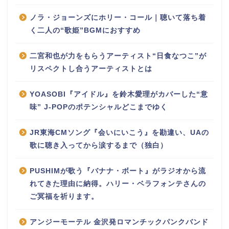
ノラ・ジョーンズにホリー・コール｜聴いて落ち着
く二人の“歌姫”BGMにおすすめ
二宮和也が力をもらうアーティスト“日食なつこ”が
リスペクトし合うアーティストとは
YOASOBI『アイドル』を鈴木愛理がカバーした“意
味” J-POPのポテンシャルどこまでゆく
JR東海CMソング『会いにいこう』を勘違い、UAの
歌に聴き入ってから涙するまで（独白）
PUSHIMが歌う『バナナ・ボート』がラジオから流
れてきた理由に納得。ハリー・ベラフォンテさんの
ご冥福を祈ります。
アンジーモーテル 金沢発ロマンチックパンクバンド