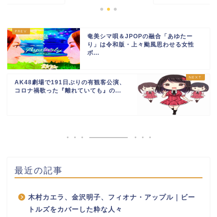
奄美シマ唄＆JPOPの融合「あゆたー
り」は令和版・上々颱風思わせる女性
ボ...
AK48劇場で191日ぶりの有観客公演、
コロナ禍歌った『離れていても』の...
最近の記事
木村カエラ、金沢明子、フィオナ・アップル｜ビー
トルズをカバーした粋な人々