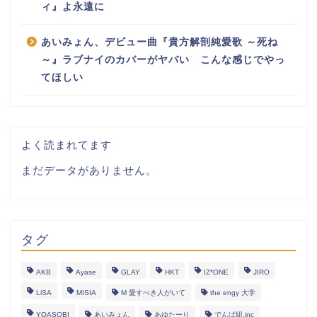
ィ』よ永遠に
あいみょん、デビュー曲『貴方解剖純愛歌 ～死ね
～』ラブナイのカバーがヤバい こんな感じでやっ
てほしい
よく読まれてます
まだデータがありません。
タグ
AKB
Ayase
GLAY
HKT
IZ*ONE
JIRO
LiSA
MISIA
M 愛すべき人がいて
the engy 大学
YOASOBI
あいみょん
あゆたーり
でんぱ組.inc