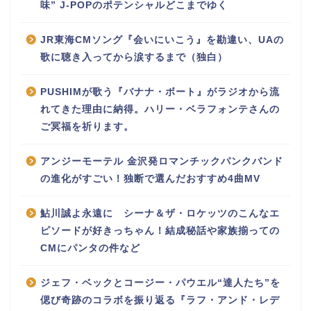
味” J-POPのポテンシャルどこまでゆく
JR東海CMソング『会いにいこう』を勘違い、UAの
歌に聴き入ってから涙するまで（独白）
PUSHIMが歌う『バナナ・ボート』がラジオから流
れてきた理由に納得。ハリー・ベラフォンテさんの
ご冥福を祈ります。
アンジーモーテル 金沢発ロマンチックパンクバンド
の進化がすごい！独断で選んだおすすめ4曲MV
鮎川誠よ永遠に シーナ＆ザ・ロケッツのこんなエ
ピソードが好きっちゃん！結成秘話や家族揃っての
CMにパンタの件など
ジェフ・ベックとコージー・パウエル“達人たち”を
偲び奇跡のコラボを振り返る『ラフ・アンド・レデ