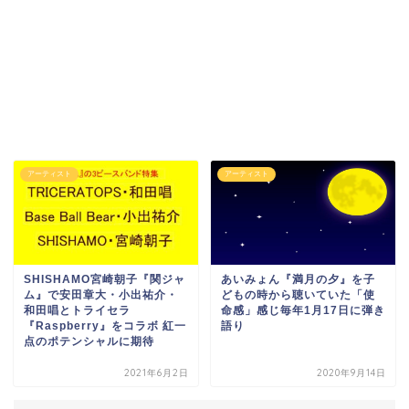
アーティスト
アーティスト
SHISHAMO宮崎朝子『関ジャ
あいみょん『満月の夕』を子
ム』で安田章大・小出祐介・
どもの時から聴いていた「使
和田唱とトライセラ
命感」感じ毎年1月17日に弾き
『Raspberry』をコラボ 紅一
語り
点のポテンシャルに期待
2021年6月2日
2020年9月14日