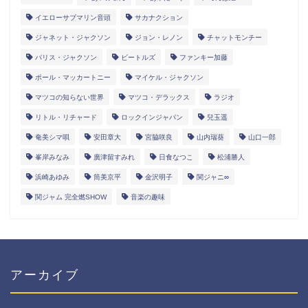
イエローサブマリン音頭
サカナクション
ジャネット・ジャクソン
ジョン・レノン
チャットモンチー
パリス・ジャクソン
ビートルズ
ファンキー加藤
ポール・マッカートニー
マイケル・ジャクソン
マツコの知らない世界
マツコ・デラックス
ラジオ
リトル・リチャード
ロックインジャパン
兒玉遥
奄美シマ唄
安田章大
宮脇咲良
山内瑞葵
山口一郎
峯岸みなみ
廣津留すみれ
日食なつこ
松浦勝人
浜崎あゆみ
筒美京平
金沢明子
関ジャニ∞
関ジャム 完全燃SHOW
音楽の趣味
アーカイブ