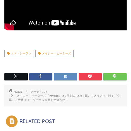
エド・シーラン
メイジー・ピーターズ
HOME
アーティスト
メイジー・ピーターズ『Psycho』は2度美味しい!？聴いてノリノリ、観て「空
耳」に衝撃 エド・シーランが絡むと違うわ～
RELATED POST