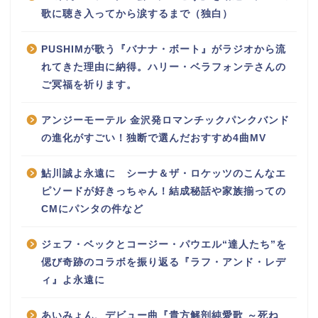
歌に聴き入ってから涙するまで（独白）
PUSHIMが歌う『バナナ・ボート』がラジオから流
れてきた理由に納得。ハリー・ベラフォンテさんの
ご冥福を祈ります。
アンジーモーテル 金沢発ロマンチックパンクバンド
の進化がすごい！独断で選んだおすすめ4曲MV
鮎川誠よ永遠に シーナ＆ザ・ロケッツのこんなエ
ピソードが好きっちゃん！結成秘話や家族揃っての
CMにパンタの件など
ジェフ・ベックとコージー・パウエル“達人たち”を
偲び奇跡のコラボを振り返る『ラフ・アンド・レデ
ィ』よ永遠に
あいみょん、デビュー曲『貴方解剖純愛歌 ～死ね