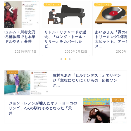
ドル
アーティスト
アーティスト
ンジュルム・川村文乃
リトル・リチャードが逝
あいみょん『裸の心
まぐろ解体師でも本業
去、『ロング・トール・
トリーミング1億再
アイドルやき」蒼井
サリー』をカバーした
大ヒットも、アーテ
.
ビ...
ス...
2021年9月17日
2020年5月12日
2020年1
眉村ちあき『ヒルナンデス！』でリベン
ジ「主役になりにくいもの 応援ソン
グ...
ジョン・レノンが噛んだオノ・ヨーコの
リンゴ、2人の馴れそめとなった「天
井...