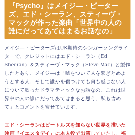
『Psycho』はメイジ―・ピーター
ズ、エド・シーラン、スティーヴ・
マックが作った楽曲「世界中の人の
誰にだってあてはまるお話なの」
メイジ―・ピーターズはUK期待のシンガーソングライ
ターで、クレジットにはエド・シーラン（Ed
Sheeran）＆スティーヴ・マック（Steve Mac）と製作
したとあり、メイジ―は「嘘をついて人を繋ぎとめよ
うとする人、そして誰かを傷つけても何も感じない人
について歌ったドラマティックなお話なの。これは世
界中の人の誰にだってあてはまると思う、私も含め
て」とコメントを寄せています。
エド・シーランはビートルズを知らない世界を描いた
映画『イエスタデイ』に本人役で出演
していたし、
福