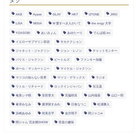
タグ
AKB
Ayase
GLAY
HKT
IZ*ONE
JIRO
LiSA
MISIA
M 愛すべき人がいて
the engy 大学
YOASOBI
あいみょん
あゆたーり
でんぱ組.inc
イエローサブマリン音頭
サカナクション
ジャネット・ジャクソン
ジョン・レノン
チャットモンチー
パリス・ジャクソン
ビートルズ
ファンキー加藤
ポール・マッカートニー
マイケル・ジャクソン
マツコの知らない世界
マツコ・デラックス
ラジオ
リトル・リチャード
ロックインジャパン
兒玉遥
奄美シマ唄
安田章大
宮脇咲良
山内瑞葵
山口一郎
峯岸みなみ
廣津留すみれ
日食なつこ
松浦勝人
浜崎あゆみ
筒美京平
金沢明子
関ジャニ∞
関ジャム 完全燃SHOW
音楽の趣味