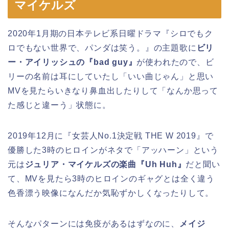
マイケルズ
2020年1月期の日本テレビ系日曜ドラマ『シロでもク
ロでもない世界で、パンダは笑う。』の主題歌に
ビリ
ー・アイリッシュの『bad guy』
が使われたので、ビ
リーの名前は耳にしていたし「いい曲じゃん」と思い
MVを見たらいきなり鼻血出したりして「なんか思って
た感じと違ーう」状態に。
2019年12月に『女芸人No.1決定戦 THE W 2019』で
優勝した3時のヒロインがネタで「アッハーン」という
元は
ジュリア・マイケルズの楽曲『Uh Huh』
だと聞い
て、MVを見たら3時のヒロインのギャグとは全く違う
色香漂う映像になんだか気恥ずかしくなったりして。
そんなパターンには免疫があるはずなのに、
メイジ