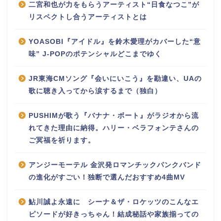
二宮和也が力をもらうアーティスト“日食なつこ”が
リスペクトし合うアーティストとは
YOASOBI『アイドル』を鈴木愛理がカバーした“意
味” J-POPのポテンシャルどこまでゆく
JR東海CMソング『会いにいこう』を勘違い、UAの
歌に聴き入ってから涙するまで（独白）
PUSHIMが歌う『バナナ・ボート』がラジオから流
れてきた理由に納得。ハリー・ベラフォンテさんの
ご冥福を祈ります。
アンジーモーテル 金沢発ロマンチックパンクバンド
の進化がすごい！独断で選んだおすすめ4曲MV
鮎川誠よ永遠に シーナ＆ザ・ロケッツのこんなエ
ピソードが好きっちゃん！結成秘話や家族揃っての