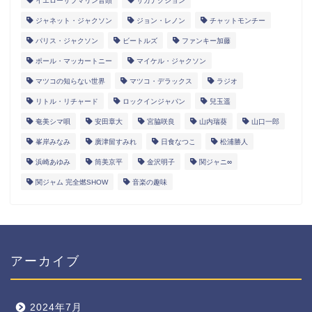
イエローサブマリン音頭
サカナクション
ジャネット・ジャクソン
ジョン・レノン
チャットモンチー
パリス・ジャクソン
ビートルズ
ファンキー加藤
ポール・マッカートニー
マイケル・ジャクソン
マツコの知らない世界
マツコ・デラックス
ラジオ
リトル・リチャード
ロックインジャパン
兒玉遥
奄美シマ唄
安田章大
宮脇咲良
山内瑞葵
山口一郎
峯岸みなみ
廣津留すみれ
日食なつこ
松浦勝人
浜崎あゆみ
筒美京平
金沢明子
関ジャニ∞
関ジャム 完全燃SHOW
音楽の趣味
アーカイブ
2024年7月