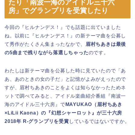
たり「南波一海のアイドル三十六
房」でグランプリを受賞したり
今回の『ヒルナンデス！』でも話題に出ていました
ね。以前に『ヒルナンデス！』の新テーマ曲を公募し
て秀作がたくさん集まったなかで、
眉村ちあきは最後
の5曲まで残りながら落選しちゃった
のです。
わたしは新テーマ曲を公募した時に見ていたので「あ
あ、あのときの女の子だ」と記憶がよみがえったので
すが、眉村ちあきのことをよくは知らなかったためネ
ットで調べてみると、アイドル楽曲紹介番組『南波一
海のアイドル三十六房』で
MAYUKAO（眉村ちあき
×LiLii Kaona）の『幻想シャーロット』が三十六房
2018年 R-グランプリを受賞
しているではないですか。