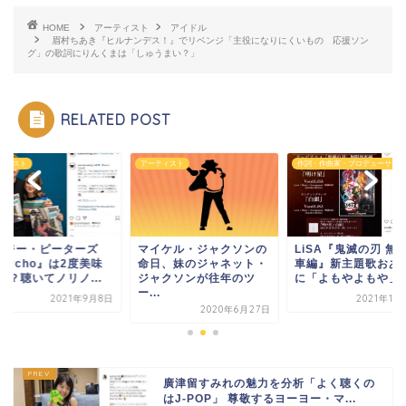
HOME
アーティスト
アイドル
眉村ちあき『ヒルナンデス！』でリベンジ「主役になりにくいもの 応援ソン
グ」の歌詞にりんくまは「しゅうまい？」
RELATED POST
ティスト
アーティスト
作詞・作曲家・プロデューサー
イジー・ピーターズ
LiSA『鬼滅の刃 無
マイケル・ジャクソンの
sycho』は2度美味
車編』新主題歌おあ
命日、妹のジャネット・
!？聴いてノリノ...
に「よもやよもや」..
ジャクソンが往年のツ
ー...
2021年9月8日
2021年10
2020年6月27日
廣津留すみれの魅力を分析「よく聴くの
はJ-POP」 尊敬するヨーヨー・マ...