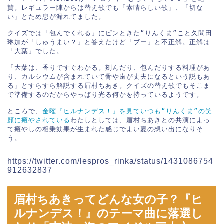
賛。レギュラー陣からは替え歌でも「素晴らしい歌」、「切な
い」とため息が漏れてました。

クイズでは「包んでくれる」にピンときた“りんくま”こと久間田
琳加が「しゅうまい？」と答えたけど「ブー」と不正解。正解は
「大葉」でした。

「大葉は、香りですぐわかる。刻んだり、包んだりする料理があ
り、カルシウムが含まれていて骨や歯が丈夫になるという説もあ
る」とすらすら解説する眉村ちあき。クイズの替え歌でもそこま
で準備するのだからやっぱり光る何かを持っているようです。

ところで、
金曜『ヒルナンデス！』を見ていつも“りんくま”の笑
顔に癒やされている
わたしとしては、眉村ちあきとの共演によっ
て癒やしの相乗効果が生まれた感じでよい夏の想い出になりそ
う。

https://twitter.com/lespros_rinka/status/1431086754
912632837
眉村ちあきってどんな女の子？『ヒ
ルナンデス！』のテーマ曲に落選し