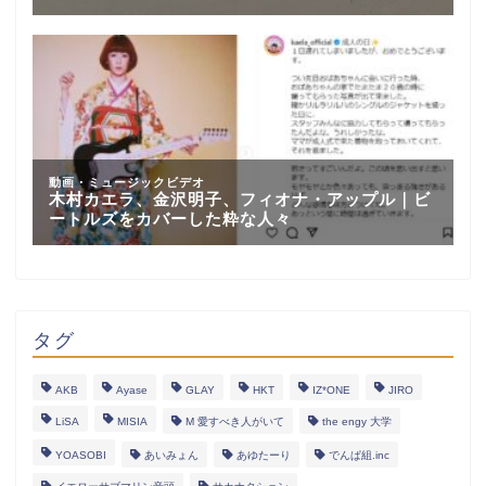
タグ
AKB
Ayase
GLAY
HKT
IZ*ONE
JIRO
LiSA
MISIA
M 愛すべき人がいて
the engy 大学
YOASOBI
あいみょん
あゆたーり
でんぱ組.inc