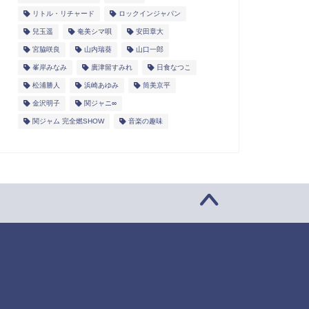
リトル・リチャード
ロックインジャパン
兒玉遥
奄美シマ唄
安田章大
宮脇咲良
山内瑞葵
山口一郎
峯岸みなみ
廣津留すみれ
日食なつこ
松浦勝人
浜崎あゆみ
筒美京平
金沢明子
関ジャニ∞
関ジャム 完全燃SHOW
音楽の趣味