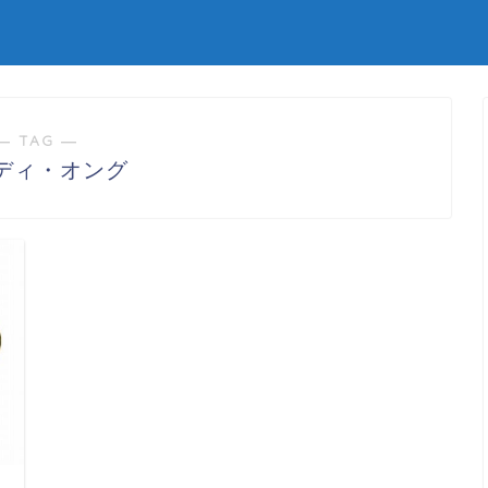
― TAG ―
ディ・オング