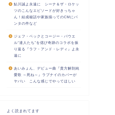
鮎川誠よ永遠に シーナ＆ザ・ロケッ
ツのこんなエピソードが好きっちゃ
ん！結成秘話や家族揃ってのCMにパ
ンタの件など
ジェフ・ベックとコージー・パウエ
ル“達人たち”を偲び奇跡のコラボを振
り返る『ラフ・アンド・レディ』よ永
遠に
あいみょん、デビュー曲『貴方解剖純
愛歌 ～死ね～』ラブナイのカバーが
ヤバい こんな感じでやってほしい
よく読まれてます