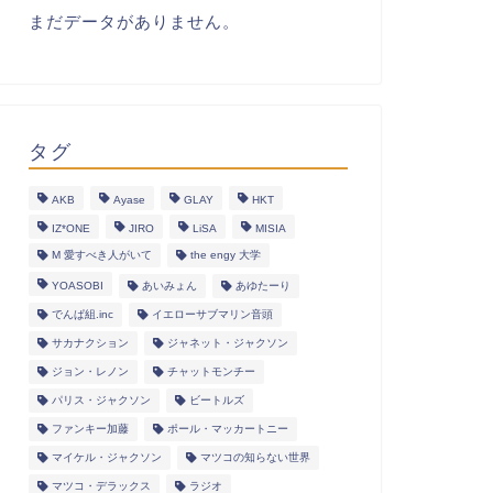
まだデータがありません。
タグ
AKB
Ayase
GLAY
HKT
IZ*ONE
JIRO
LiSA
MISIA
M 愛すべき人がいて
the engy 大学
YOASOBI
あいみょん
あゆたーり
でんぱ組.inc
イエローサブマリン音頭
サカナクション
ジャネット・ジャクソン
ジョン・レノン
チャットモンチー
パリス・ジャクソン
ビートルズ
ファンキー加藤
ポール・マッカートニー
マイケル・ジャクソン
マツコの知らない世界
マツコ・デラックス
ラジオ