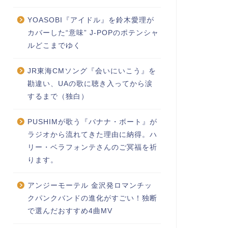
YOASOBI『アイドル』を鈴木愛理が
カバーした“意味” J-POPのポテンシャ
ルどこまでゆく
JR東海CMソング『会いにいこう』を
勘違い、UAの歌に聴き入ってから涙
するまで（独白）
PUSHIMが歌う『バナナ・ボート』が
ラジオから流れてきた理由に納得。ハ
リー・ベラフォンテさんのご冥福を祈
ります。
アンジーモーテル 金沢発ロマンチッ
クパンクバンドの進化がすごい！独断
で選んだおすすめ4曲MV