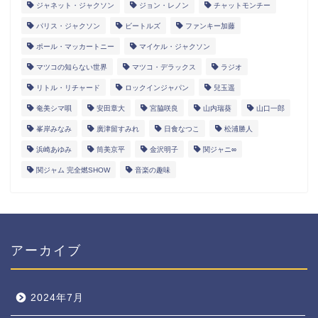
ジャネット・ジャクソン
ジョン・レノン
チャットモンチー
パリス・ジャクソン
ビートルズ
ファンキー加藤
ポール・マッカートニー
マイケル・ジャクソン
マツコの知らない世界
マツコ・デラックス
ラジオ
リトル・リチャード
ロックインジャパン
兒玉遥
奄美シマ唄
安田章大
宮脇咲良
山内瑞葵
山口一郎
峯岸みなみ
廣津留すみれ
日食なつこ
松浦勝人
浜崎あゆみ
筒美京平
金沢明子
関ジャニ∞
関ジャム 完全燃SHOW
音楽の趣味
アーカイブ
2024年7月