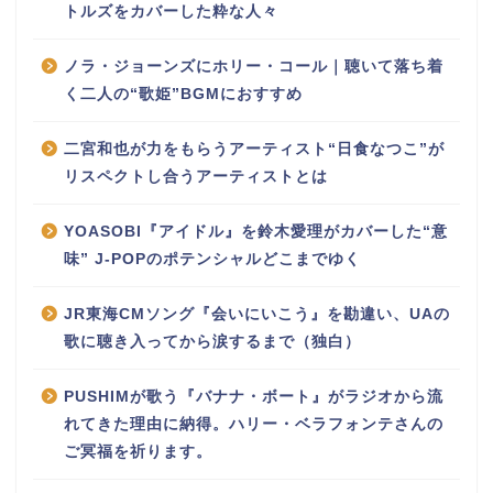
トルズをカバーした粋な人々
ノラ・ジョーンズにホリー・コール｜聴いて落ち着
く二人の“歌姫”BGMにおすすめ
二宮和也が力をもらうアーティスト“日食なつこ”が
リスペクトし合うアーティストとは
YOASOBI『アイドル』を鈴木愛理がカバーした“意
味” J-POPのポテンシャルどこまでゆく
JR東海CMソング『会いにいこう』を勘違い、UAの
歌に聴き入ってから涙するまで（独白）
PUSHIMが歌う『バナナ・ボート』がラジオから流
れてきた理由に納得。ハリー・ベラフォンテさんの
ご冥福を祈ります。