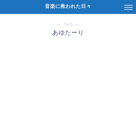
音楽に救われた日々
― TAG ―
あゆたーり