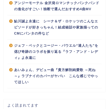
アンジーモーテル 金沢発ロマンチックパンクバンド
の進化がすごい！独断で選んだおすすめ4曲MV
鮎川誠よ永遠に シーナ＆ザ・ロケッツのこんなエ
ピソードが好きっちゃん！結成秘話や家族揃っての
CMにパンタの件など
ジェフ・ベックとコージー・パウエル“達人たち”を
偲び奇跡のコラボを振り返る『ラフ・アンド・レデ
ィ』よ永遠に
あいみょん、デビュー曲『貴方解剖純愛歌 ～死ね
～』ラブナイのカバーがヤバい こんな感じでやっ
てほしい
よく読まれてます