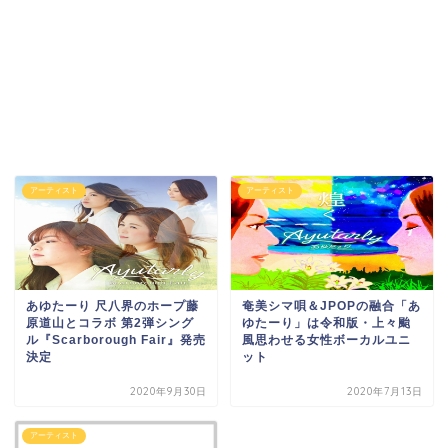
アーティスト
アーティスト
あゆたーり 尺八界のホープ藤
奄美シマ唄＆JPOPの融合「あ
原道山とコラボ 第2弾シング
ゆたーり」は令和版・上々颱
ル『Scarborough Fair』発売
風思わせる女性ボーカルユニ
決定
ット
2020年9月30日
2020年7月13日
アーティスト