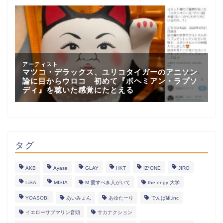
タグ
AKB
Ayase
GLAY
HKT
IZ*ONE
JIRO
LiSA
MISIA
M 愛すべき人がいて
the engy 大学
YOASOBI
あいみょん
あゆたーり
でんぱ組.inc
イエローサブマリン音頭
サカナクション